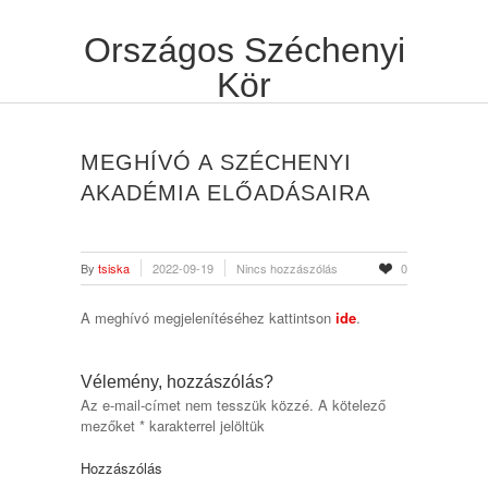
Országos Széchenyi
Kör
MEGHÍVÓ A SZÉCHENYI
AKADÉMIA ELŐADÁSAIRA
By
tsiska
2022-09-19
Nincs hozzászólás
0
A meghívó megjelenítéséhez kattintson
ide
.
Vélemény, hozzászólás?
Az e-mail-címet nem tesszük közzé.
A kötelező
mezőket
*
karakterrel jelöltük
Hozzászólás