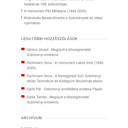
halálának 166. évfordulóján
In memoriam Péli Mihályné (1943-2025)
Kirándulás Balatonfüredre a Széchényiek és Jókai
nyomában
LEGUTÓBBI HOZZÁSZÓLÁSOK
Vámos József
-
Megújult a kőszegremetei
Széchenyi-emlékmű
Grohmann Ilona
-
In memoriam Lakos Imre (1940-
2024)
Grohmann Ilona
-
A Nyíregyházi SzC Széchenyi
István Technikum és Kollégium tanulóinak sikere
Győri Pál
-
Széchenyi emléktábla avatása Pápán
Siska Tamás
-
Megújult a kőszegremetei
Széchenyi-emlékmű
ARCHÍVUM