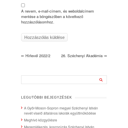
A nevem, e-mail-címem, és weboldalcímem
mentése a böngészőben a következő
hozzászólásomhoz.
⇐
Hírlevél 2022/2
26. Széchenyi Akadémia
⇒
LEGUTÓBBI BEJEGYZÉSEK
A Győr-Moson-Sopron megyei Széchenyi István
nevét viselő általános iskolák együttműködése
Meghívó közgyűlésre
Megemlékezés, koszorúzás Széchenyi István