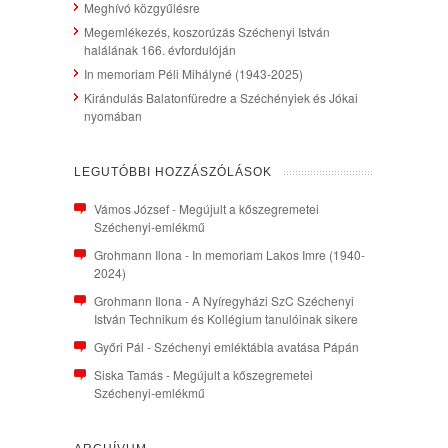
Meghívó közgyűlésre
Megemlékezés, koszorúzás Széchenyi István
halálának 166. évfordulóján
In memoriam Péli Mihályné (1943-2025)
Kirándulás Balatonfüredre a Széchényiek és Jókai
nyomában
LEGUTÓBBI HOZZÁSZÓLÁSOK
Vámos József
-
Megújult a kőszegremetei
Széchenyi-emlékmű
Grohmann Ilona
-
In memoriam Lakos Imre (1940-
2024)
Grohmann Ilona
-
A Nyíregyházi SzC Széchenyi
István Technikum és Kollégium tanulóinak sikere
Győri Pál
-
Széchenyi emléktábla avatása Pápán
Siska Tamás
-
Megújult a kőszegremetei
Széchenyi-emlékmű