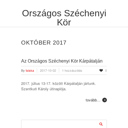
Országos Széchenyi
Kör
OKTÓBER 2017
Az Országos Széchenyi Kör Kárpátalján
By
tsiska
2017-10-02
1 hozzászólás
0
2017. július 13-17. között Kárpátalján jártunk.
Szentkuti Károly útinaplója.
tovább…