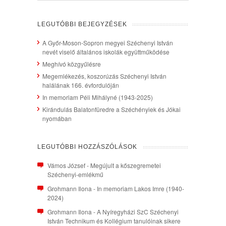
LEGUTÓBBI BEJEGYZÉSEK
A Győr-Moson-Sopron megyei Széchenyi István
nevét viselő általános iskolák együttműködése
Meghívó közgyűlésre
Megemlékezés, koszorúzás Széchenyi István
halálának 166. évfordulóján
In memoriam Péli Mihályné (1943-2025)
Kirándulás Balatonfüredre a Széchényiek és Jókai
nyomában
LEGUTÓBBI HOZZÁSZÓLÁSOK
Vámos József
-
Megújult a kőszegremetei
Széchenyi-emlékmű
Grohmann Ilona
-
In memoriam Lakos Imre (1940-
2024)
Grohmann Ilona
-
A Nyíregyházi SzC Széchenyi
István Technikum és Kollégium tanulóinak sikere