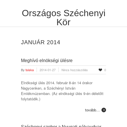
Országos Széchenyi
Kör
JANUÁR 2014
Meghívó elnökségi ülésre
By
tsiska
2014-01-27
Nincs hozzászólás
0
Elnökségi ülés 2014. február 8-án 14 órakor
Nagycenken, a Széchényi István
Emlékmúzemban. (Az elnökségi ülés 9-én délelőtt
folytatódik.)
tovább…
Széchenyi szobor a Nyugati-pályaudvar