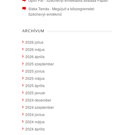
Győri Pál
-
Széchenyi emléktábla avatása Pápán
Siska Tamás
-
Megújult a kőszegremetei
Széchenyi-emlékmű
ARCHÍVUM
2026 július
2026 május
2026 április
2025 szeptember
2025 június
2025 május
2025 április
2025 január
2024 december
2024 szeptember
2024 június
2024 május
2024 április