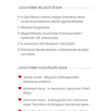
LEGUTÓBBI BEJEGYZÉSEK
A Győr-Moson-Sopron megyei Széchenyi István
nevét viselő általános iskolák együttműködése
Meghívó közgyűlésre
Megemlékezés, koszorúzás Széchenyi István
halálának 166. évfordulóján
In memoriam Péli Mihályné (1943-2025)
Kirándulás Balatonfüredre a Széchényiek és Jókai
nyomában
LEGUTÓBBI HOZZÁSZÓLÁSOK
Vámos József
-
Megújult a kőszegremetei
Széchenyi-emlékmű
Grohmann Ilona
-
In memoriam Lakos Imre (1940-
2024)
Grohmann Ilona
-
A Nyíregyházi SzC Széchenyi
István Technikum és Kollégium tanulóinak sikere