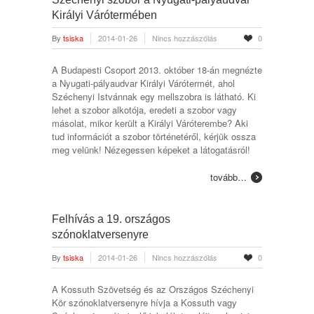
Királyi Várótermében
By
tsiska
2014-01-26
Nincs hozzászólás
0
A Budapesti Csoport 2013. október 18-án megnézte
a Nyugati-pályaudvar Királyi Várótermét, ahol
Széchenyi Istvánnak egy mellszobra is látható. Ki
lehet a szobor alkotója, eredeti a szobor vagy
másolat, mikor került a Királyi Váróterembe? Aki
tud információt a szobor történetéről, kérjük ossza
meg velünk! Nézegessen képeket a látogatásról!
tovább…
Felhívás a 19. országos
szónoklatversenyre
By
tsiska
2014-01-26
Nincs hozzászólás
0
A Kossuth Szövetség és az Országos Széchenyi
Kör szónoklatversenyre hívja a Kossuth vagy