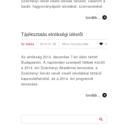
Széchenyi nevét viselő iskolák tanulóit, valamint a
baráti, hagyományápoló iskolákat, szervezeteket.
tovább…
Tájékoztatás elnökségi ülésről
By
tsiska
2014-01-26
Nincs hozzászólás
0
Az elnökség 2013. december 7-én ülést tartott
Budapesten. A napirenden szerepelt többek között
a 2014. évi Széchenyi Akadémia tervezése, a
Széchenyi István nevét viselő iskolákkal történő
kapcsolatfelvétel, és a 2014. évi programok
tervezése.
tovább…