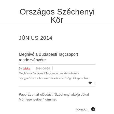
Országos Széchenyi
Kör
JÚNIUS 2014
Meghívó a Budapesti Tagcsoport
rendezvényére
By
tsiska
2014-06-20
Meghívó a Budapesti Tagcsoport rendezvényére
bejegyzéshez
a hozzászólások lehetősége kikapcsolva
0
Papp Éva tart előadást “Széchenyi alakja Jókai
Mór regényeiben” címmel.
tovább…