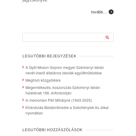
tovább…
LEGUTÓBBI BEJEGYZÉSEK
A Győr-Moson-Sopron megyei Széchenyi István
nevét viselő általános iskolák együttműködése
Meghívó közgyűlésre
Megemlékezés, koszorúzás Széchenyi István
halálának 166. évfordulóján
In memoriam Péli Mihályné (1943-2025)
Kirándulás Balatonfüredre a Széchényiek és Jókai
nyomában
LEGUTÓBBI HOZZÁSZÓLÁSOK