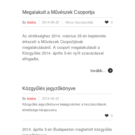
Megalakult a Művészek Csoportja
By
tsiska
2014-06-20
Nincs hozzászólás
0
Az elnökséghez 2014. március 25-én bejelentés
érkezett a Művészek Csoportjának
megalakulásáról. A csoport megalakulását a
Közgyűlés 2014. április 5-én nyílt szavazással
elfogadta.
tovább…
Közgyűlés jegyzőkönyve
By
tsiska
2014-06-20
Közgyűlés jegyzőkönyve bejegyzéshez
a hozzászólások
lehetősége kikapcsolva
0
2014. április 5-én Budapesten megtartott közgyűlés
jegyzőkönyve.