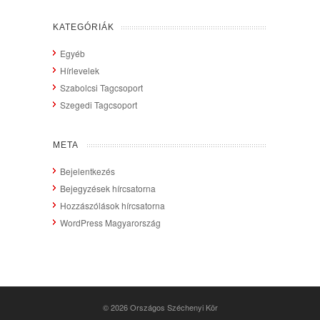
KATEGÓRIÁK
Egyéb
Hírlevelek
Szabolcsi Tagcsoport
Szegedi Tagcsoport
META
Bejelentkezés
Bejegyzések hírcsatorna
Hozzászólások hírcsatorna
WordPress Magyarország
© 2026
Országos Széchenyi Kör