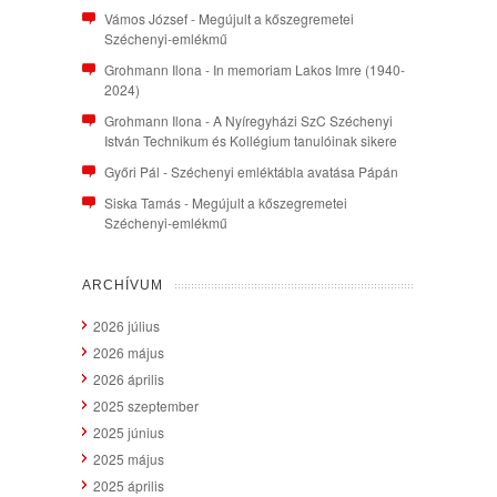
Vámos József
-
Megújult a kőszegremetei
Széchenyi-emlékmű
Grohmann Ilona
-
In memoriam Lakos Imre (1940-
2024)
Grohmann Ilona
-
A Nyíregyházi SzC Széchenyi
István Technikum és Kollégium tanulóinak sikere
Győri Pál
-
Széchenyi emléktábla avatása Pápán
Siska Tamás
-
Megújult a kőszegremetei
Széchenyi-emlékmű
ARCHÍVUM
2026 július
2026 május
2026 április
2025 szeptember
2025 június
2025 május
2025 április