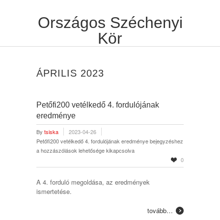
Országos Széchenyi
Kör
ÁPRILIS 2023
Petőfi200 vetélkedő 4. fordulójának
eredménye
By
tsiska
2023-04-26
Petőfi200 vetélkedő 4. fordulójának eredménye bejegyzéshez
a hozzászólások lehetősége kikapcsolva
0
A 4. forduló megoldása, az eredmények
ismertetése.
tovább…