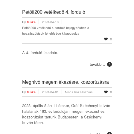
Petőfi200 vetélkedő 4. forduló
By
tsiska
2023-04-10
Petőfi200 vetélkedő 4. forduló bejegyzéshez
a
hozzászólások lehetősége kikapcsolva
0
A 4. forduló feladata.
tovább…
Meghívó megemlékezésre, koszorúzásra
By
tsiska
2023-04-01
Nincs hozzászólás
0
2023. április 8-án 11 órakor, Gróf Széchenyi István
halálának 163. évfordulóján, megemlékezést és
koszorúzást tartunk Budapesten, a Széchenyi
István téren.