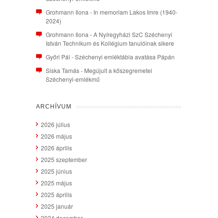
Grohmann Ilona
-
In memoriam Lakos Imre (1940-
2024)
Grohmann Ilona
-
A Nyíregyházi SzC Széchenyi
István Technikum és Kollégium tanulóinak sikere
Győri Pál
-
Széchenyi emléktábla avatása Pápán
Siska Tamás
-
Megújult a kőszegremetei
Széchenyi-emlékmű
ARCHÍVUM
2026 július
2026 május
2026 április
2025 szeptember
2025 június
2025 május
2025 április
2025 január
2024 december