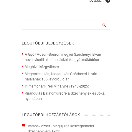
tovább…
LEGUTÓBBI BEJEGYZÉSEK
A Győr-Moson-Sopron megyei Széchenyi István
nevét viselő általános iskolák együttműködése
Meghívó közgyűlésre
Megemlékezés, koszorúzás Széchenyi István
halálának 166. évfordulóján
In memoriam Péli Mihályné (1943-2025)
Kirándulás Balatonfüredre a Széchényiek és Jókai
nyomában
LEGUTÓBBI HOZZÁSZÓLÁSOK
Vámos József
-
Megújult a kőszegremetei
Széchenyi-emlékmű