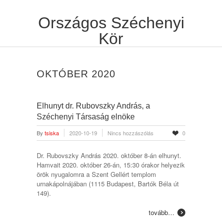
Országos Széchenyi
Kör
OKTÓBER 2020
Elhunyt dr. Rubovszky András, a
Széchenyi Társaság elnöke
By
tsiska
2020-10-19
Nincs hozzászólás
0
Dr. Rubovszky András 2020. október 8-án elhunyt.
Hamvait 2020. október 26-án, 15:30 órakor helyezik
örök nyugalomra a Szent Gellért templom
urnakápolnájában (1115 Budapest, Bartók Béla út
149).
tovább…