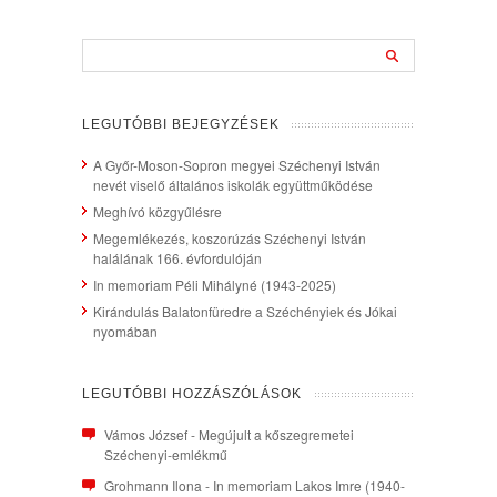
LEGUTÓBBI BEJEGYZÉSEK
A Győr-Moson-Sopron megyei Széchenyi István
nevét viselő általános iskolák együttműködése
Meghívó közgyűlésre
Megemlékezés, koszorúzás Széchenyi István
halálának 166. évfordulóján
In memoriam Péli Mihályné (1943-2025)
Kirándulás Balatonfüredre a Széchényiek és Jókai
nyomában
LEGUTÓBBI HOZZÁSZÓLÁSOK
Vámos József
-
Megújult a kőszegremetei
Széchenyi-emlékmű
Grohmann Ilona
-
In memoriam Lakos Imre (1940-