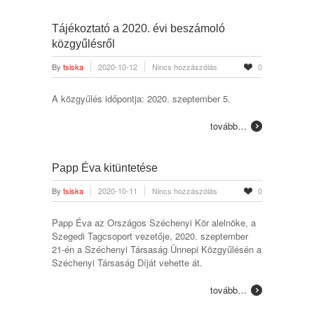
Tájékoztató a 2020. évi beszámoló
közgyűlésről
By
tsiska
2020-10-12
Nincs hozzászólás
0
A közgyűlés időpontja: 2020. szeptember 5.
tovább…
Papp Éva kitüntetése
By
tsiska
2020-10-11
Nincs hozzászólás
0
Papp Éva az Országos Széchenyi Kör alelnöke, a
Szegedi Tagcsoport vezetője, 2020. szeptember
21-én a Széchenyi Társaság Ünnepi Közgyűlésén a
Széchenyi Társaság Díját vehette át.
tovább…