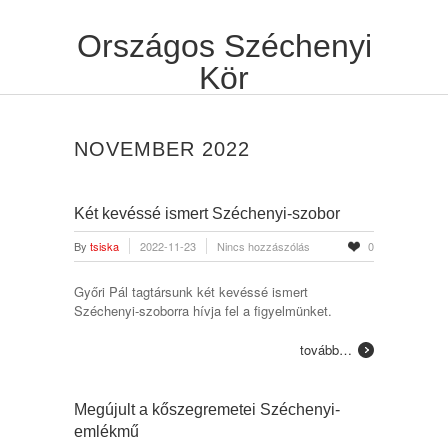
Országos Széchenyi
Kör
NOVEMBER 2022
Két kevéssé ismert Széchenyi-szobor
By
tsiska
2022-11-23
Nincs hozzászólás
0
Győri Pál tagtársunk két kevéssé ismert
Széchenyi-szoborra hívja fel a figyelmünket.
tovább…
Megújult a kőszegremetei Széchenyi-
emlékmű