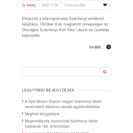
By
tsiska
2022-11-04
2 hozzászólás
0
Elkészült a kőszegremetei Széchenyi-emlékmű
felújítása. Október 8-án megtartott ünnepségen az
Országos Széchenyi Kört Kiss László és Családja
képviselte.
tovább…
LEGUTÓBBI BEJEGYZÉSEK
A Győr-Moson-Sopron megyei Széchenyi István
nevét viselő általános iskolák együttműködése
Meghívó közgyűlésre
Megemlékezés, koszorúzás Széchenyi István
halálának 166. évfordulóján