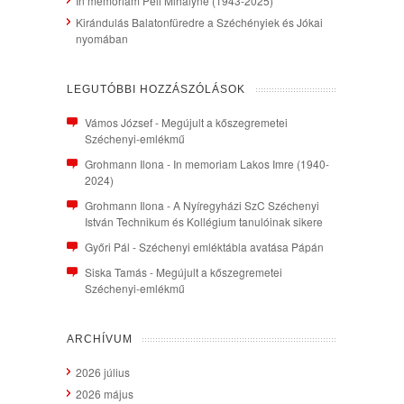
In memoriam Péli Mihályné (1943-2025)
Kirándulás Balatonfüredre a Széchényiek és Jókai
nyomában
LEGUTÓBBI HOZZÁSZÓLÁSOK
Vámos József
-
Megújult a kőszegremetei
Széchenyi-emlékmű
Grohmann Ilona
-
In memoriam Lakos Imre (1940-
2024)
Grohmann Ilona
-
A Nyíregyházi SzC Széchenyi
István Technikum és Kollégium tanulóinak sikere
Győri Pál
-
Széchenyi emléktábla avatása Pápán
Siska Tamás
-
Megújult a kőszegremetei
Széchenyi-emlékmű
ARCHÍVUM
2026 július
2026 május