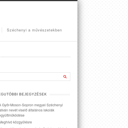
Széchenyi a művészetekben
EGUTÓBBI BEJEGYZÉSEK
A Győr-Moson-Sopron megyei Széchenyi
István nevét viselő általános iskolák
együttműködése
Meghívó közgyűlésre