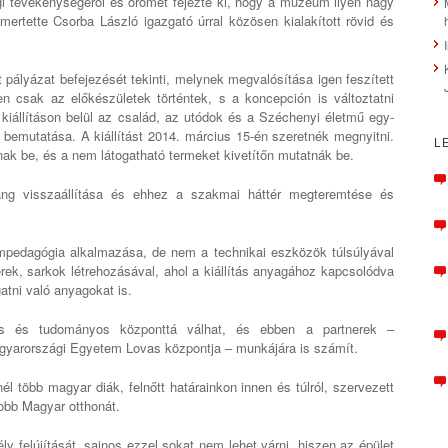
gi tevékenységéről és örömét fejezte ki, hogy a múzeum ilyen nagy
mertette Csorba László igazgató úrral közösen kialakított rövid és
 pályázat befejezését tekinti, melynek megvalósítása igen feszített
n csak az előkészületek történtek, s a koncepción is változtatni
iállításon belül az család, az utódok és a Széchenyi életmű egy-
bemutatása. A kiállítást 2014. március 15-én szeretnék megnyitni.
L
nának be, és a nem látogatható termeket kivetítőn mutatnák be.
ang visszaállítása és ehhez a szakmai háttér megteremtése és
edagógia alkalmazása, de nem a technikai eszközök túlsúlyával
rek, sarkok létrehozásával, ahol a kiállítás anyagához kapcsolódva
gatni való anyagokat is.
lis és tudományos központtá válhat, és ebben a partnerek –
yarországi Egyetem Lovas központja – munkájára is számít.
 több magyar diák, felnőtt határainkon innen és túlról, szervezett
obb Magyar otthonát.
ly felújítását, sajnos ezzel sokat nem lehet várni, hiszen az épület