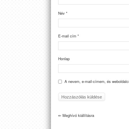
Név
*
E-mail cím
*
Honlap
A nevem, e-mail-címem, és weboldal
⇐
Meghívó kiállításra