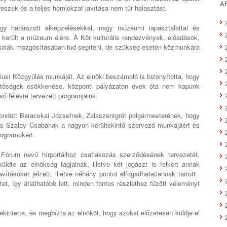
A
ereszek és a teljes homlokzat javítása nem tűr halasztást.
gy határozott elképzelésekkel, nagy múzeumi tapasztalattal és
 került a múzeum élére. A Kör kulturális rendezvények, előadások,
kolák mozgósításában tud segíteni, de szükség esetén közmunkára
liusi Közgyűlés munkáját. Az elnöki beszámoló is bizonyította, hogy
etőségek csökkenése, központi pályázaton évek óta nem kapunk
ő félévre tervezett programjaink.
ndott Baracskai Józsefnek, Zalaszentgrót polgármesterének, hogy
és Szalay Csabának a nagyon körültekintő szervező munkájáért és
rogramokért.
órum nevű hírportálhoz csatlakozás szerződésének tervezetét.
üldte az elnökség tagjainak, illetve két jogászt is felkért annak
vításokat jelzett, illetve néhány pontot elfogadhatatlannak tartott.
et, így átláthatóbb lett, minden fontos részlethez fűzött véleményt
ekintette, és megbízta az elnököt, hogy azokat előzetesen küldje el