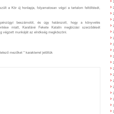
ült a Kör új honlapja, folyamatosan végzi a tartalom feltöltését,
 pénzügyi beszámolót, és úgy határozott, hogy a könyvelés
entése miatt, Karafáné Fekete Katalin megbízási szerződését
ig végzett munkáját az elnökség megköszöni.
telező mezőket
*
karakterrel jelöltük