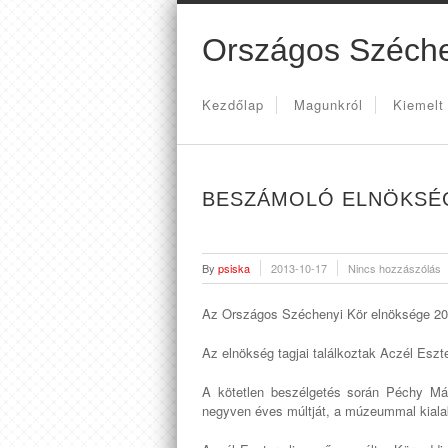
Országos Széche
Kezdőlap
Magunkról
Kiemelt
BESZÁMOLÓ ELNÖKSÉ
By
psiska
2013-10-17
Nincs hozzászólás
Az Országos Széchenyi Kör elnöksége 2013
Az elnökség tagjai találkoztak Aczél Esz
A kötetlen beszélgetés során Péchy Mári
negyven éves múltját, a múzeummal kialak