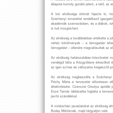
állapota komoly gondot jelent, a tető, az 
A kör elnöksége örömét fejezte ki, ho
Széchenyi ismerettel rendelkező igazgató
akadémiák szervezésben, és a diákok, is
is tud mozgósítani.
Az elnökség a továbbiakban értékelte a jú
nehéz körülmények – a támogatási leh
támogatást – ellenére megvalósultak az els
Az elnökség határozatában köszönetet mo
vendégül látta a Közgyűlésre érkezőket 
az igen színes és változatos kiegészítő p
Az elnökség megbeszélte a Széchenyi F
Péchy Mária a tervezetet előzetesen elk
áttekintésére. Czenczer Orsolya apróbb ja
Esze Tamás táblázatba foglalta a tervezet
javító szándékkal.
A módosítási javaslatokat az elnökség átt
Buday Miklósnak, majd tárgyaljon vele.