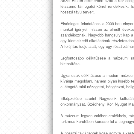
Aczél Eszter elismerően szólt a Kör eddi
létszámú támogatói körrel rendelkezik. Is
hosszú távú terveit.
Elsődleges feladatának a 2009-ben elnyert
munkát igényel, hiszen az elmúlt évekbe
szándékoznak. Nagyobb hangsúlyt kap a k
egy kiemelkedő alkotásának részletesebb 
A felújítás ideje alatt, egy-egy részt zár
Legfontosabb célkitűzése a múzeumi r
biztosítása.
Ugyancsak célkitűzése a modern múzeump
kívánja megoldani, hanem olyan kisebb te
a látogató talál nézegetni, böngészni, hall
Elképzelése szerint Nagycenk kulturá
önkormányzat, Széchenyi Kör, Nyugat Mag
A múzeum legyen valóban emlékhely, minél
turizmus keretében keresse fel a Legnagy
A hosszú távú tervek közé sorolta a kasté