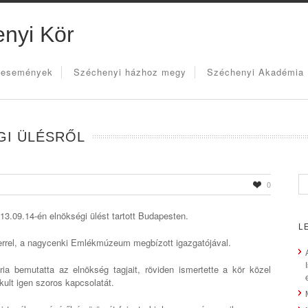
nyi Kör
 események
Széchenyi házhoz megy
Széchenyi Akadémia
GI ÜLÉSRŐL
0
.09.14-én elnökségi ülést tartott Budapesten.
L
terrel, a nagycenki Emlékmúzeum megbízott igazgatójával.
a bemutatta az elnökség tagjait, röviden ismertette a kör közel
ult igen szoros kapcsolatát.