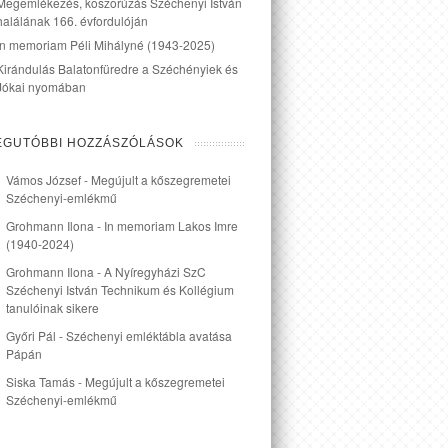
Megemlékezés, koszorúzás Széchenyi István
halálának 166. évfordulóján
In memoriam Péli Mihályné (1943-2025)
Kirándulás Balatonfüredre a Széchényiek és
Jókai nyomában
EGUTÓBBI HOZZÁSZÓLÁSOK
Vámos József
-
Megújult a kőszegremetei
Széchenyi-emlékmű
Grohmann Ilona
-
In memoriam Lakos Imre
(1940-2024)
Grohmann Ilona
-
A Nyíregyházi SzC
Széchenyi István Technikum és Kollégium
tanulóinak sikere
Győri Pál
-
Széchenyi emléktábla avatása
Pápán
Siska Tamás
-
Megújult a kőszegremetei
Széchenyi-emlékmű