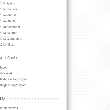
2014 április
2014 március
2014 február
2014 január
2013 november
2013 október
2013 szeptember
2013 július
ATEGÓRIÁK
Egyéb
Hírlevelek
Szabolcsi Tagcsoport
Szegedi Tagcsoport
ETA
Bejelentkezés