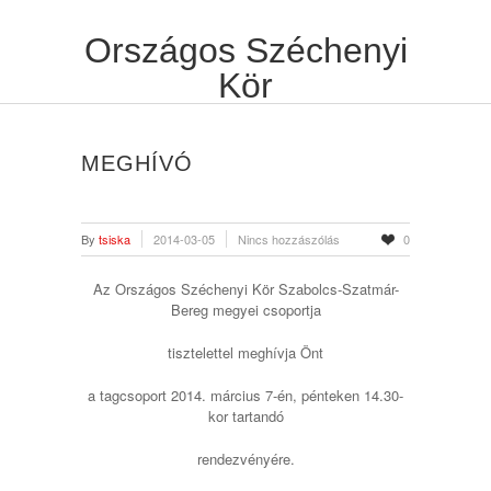
Országos Széchenyi
Kör
MEGHÍVÓ
By
tsiska
2014-03-05
Nincs hozzászólás
0
Az Országos Széchenyi Kör Szabolcs-Szatmár-
Bereg megyei csoportja
tisztelettel meghívja Önt
a tagcsoport 2014. március 7-én, pénteken 14.30-
kor tartandó
rendezvényére.