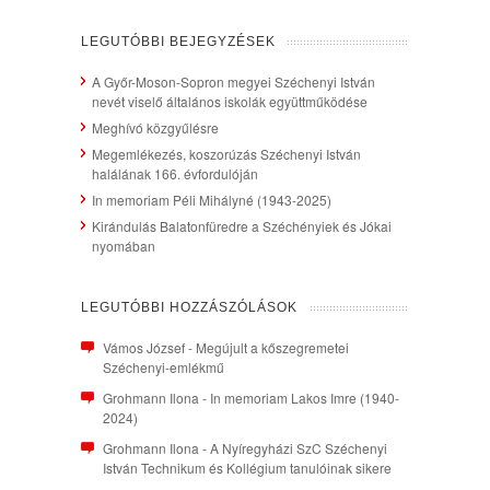
LEGUTÓBBI BEJEGYZÉSEK
A Győr-Moson-Sopron megyei Széchenyi István
nevét viselő általános iskolák együttműködése
Meghívó közgyűlésre
Megemlékezés, koszorúzás Széchenyi István
halálának 166. évfordulóján
In memoriam Péli Mihályné (1943-2025)
Kirándulás Balatonfüredre a Széchényiek és Jókai
nyomában
LEGUTÓBBI HOZZÁSZÓLÁSOK
Vámos József
-
Megújult a kőszegremetei
Széchenyi-emlékmű
Grohmann Ilona
-
In memoriam Lakos Imre (1940-
2024)
Grohmann Ilona
-
A Nyíregyházi SzC Széchenyi
István Technikum és Kollégium tanulóinak sikere