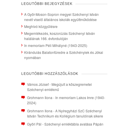
LEGUTÓBBI BEJEGYZÉSEK
A Győr-Moson-Sopron megyei Széchenyi István
nevét viselő általános iskolák együttműködése
Meghívó közgyűlésre
Megemlékezés, koszorúzás Széchenyi István
halálának 166. évfordulóján
In memoriam Péli Mihályné (1943-2025)
Kirándulás Balatonfüredre a Széchényiek és Jókai
nyomában
LEGUTÓBBI HOZZÁSZÓLÁSOK
Vámos József
-
Megújult a kőszegremetei
Széchenyi-emlékmű
Grohmann Ilona
-
In memoriam Lakos Imre (1940-
2024)
Grohmann Ilona
-
A Nyíregyházi SzC Széchenyi
István Technikum és Kollégium tanulóinak sikere
Győri Pál
-
Széchenyi emléktábla avatása Pápán