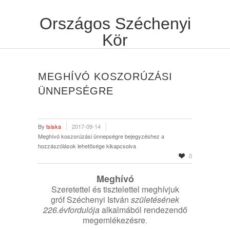
Országos Széchenyi
Kör
MEGHÍVÓ KOSZORÚZÁSI
ÜNNEPSÉGRE
By
tsiska
2017-09-14
Meghívó koszorúzási ünnepségre bejegyzéshez
a
hozzászólások lehetősége kikapcsolva
0
Meghívó
Szeretettel és tisztelettel meghívjuk
gróf Széchenyi István
születésének
226.évfordulója
alkalmából rendezendő
megemlékezésre
.