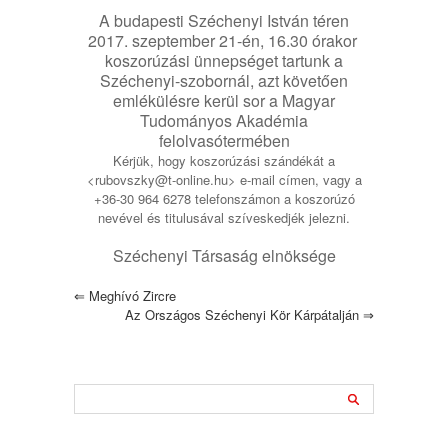
A budapesti Széchenyi István téren
2017. szeptember 21-én, 16.30 órakor
koszorúzási ünnepséget tartunk a
Széchenyi-szobornál, azt követően
emlékülésre kerül sor a Magyar
Tudományos Akadémia
felolvasótermében
Kérjük, hogy koszorúzási szándékát a
<rubovszky@t-online.hu> e-mail címen, vagy a
+36-30 964 6278 telefonszámon a koszorúzó
nevével és titulusával szíveskedjék jelezni.
Széchenyi Társaság elnöksége
⇐
Meghívó Zircre
Az Országos Széchenyi Kör Kárpátalján
⇒