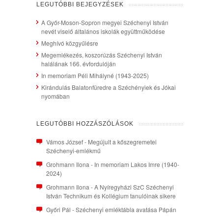
LEGUTÓBBI BEJEGYZÉSEK
A Győr-Moson-Sopron megyei Széchenyi István
nevét viselő általános iskolák együttműködése
Meghívó közgyűlésre
Megemlékezés, koszorúzás Széchenyi István
halálának 166. évfordulóján
In memoriam Péli Mihályné (1943-2025)
Kirándulás Balatonfüredre a Széchényiek és Jókai
nyomában
LEGUTÓBBI HOZZÁSZÓLÁSOK
Vámos József
-
Megújult a kőszegremetei
Széchenyi-emlékmű
Grohmann Ilona
-
In memoriam Lakos Imre (1940-
2024)
Grohmann Ilona
-
A Nyíregyházi SzC Széchenyi
István Technikum és Kollégium tanulóinak sikere
Győri Pál
-
Széchenyi emléktábla avatása Pápán