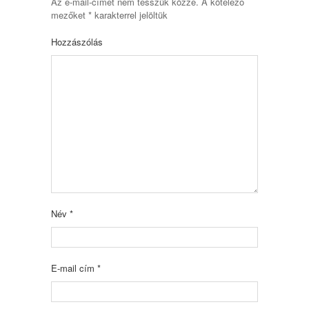
Az e-mail-címet nem tesszük közzé.
A kötelező
mezőket
*
karakterrel jelöltük
Hozzászólás
Név
*
E-mail cím
*