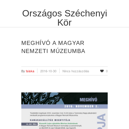
Országos Széchenyi
Kör
MEGHÍVÓ A MAGYAR
NEMZETI MÚZEUMBA
By
tsiska
2016-10-30
Nincs hozzászólás
0