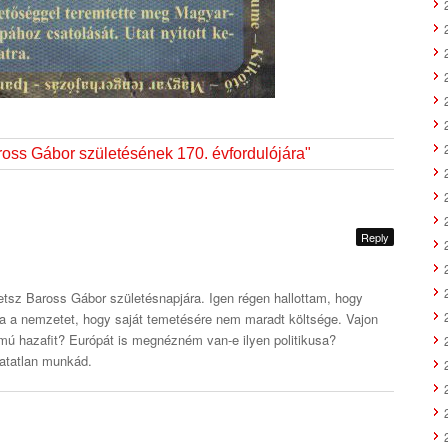
oss Gábor születésének 170. évfordulójára"
Reply
tetsz Baross Gábor születésnapjára. Igen régen hallottam, hogy
ta a nemzetet, hogy saját temetésére nem maradt költsége. Vajon
umú hazafit? Európát is megnézném van-e ilyen politikusa?
atatlan munkád.