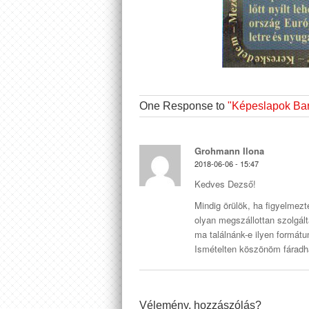
One Response to
"Képeslapok Bar
Grohmann Ilona
2018-06-06 - 15:47
Kedves Dezső!
Mindig örülök, ha figyelmez
olyan megszállottan szolgál
ma találnánk-e ilyen formát
Ismételten köszönöm fáradh
Vélemény, hozzászólás?