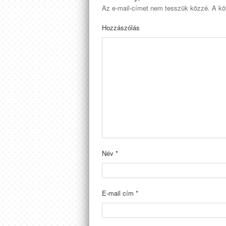
Az e-mail-címet nem tesszük közzé.
A kö
Hozzászólás
Név
*
E-mail cím
*