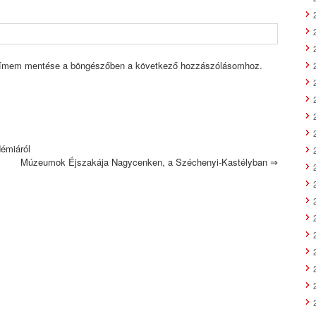
címem mentése a böngészőben a következő hozzászólásomhoz.
émiáról
Múzeumok Éjszakája Nagycenken, a Széchenyi-Kastélyban
⇒