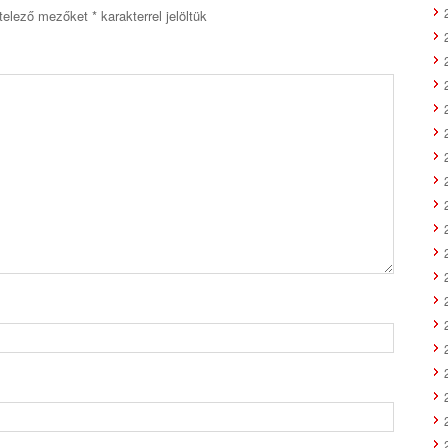
telező mezőket
*
karakterrel jelöltük