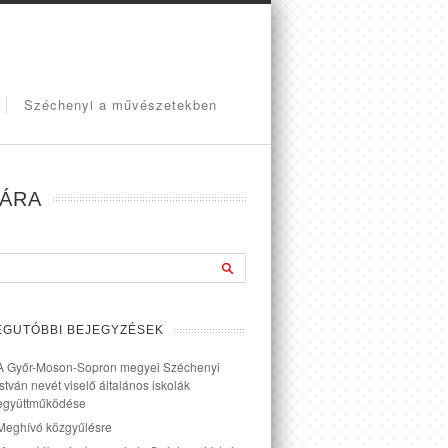
Széchenyi a művészetekben
JÁRA
EGUTÓBBI BEJEGYZÉSEK
A Győr-Moson-Sopron megyei Széchenyi
István nevét viselő általános iskolák
együttműködése
Meghívó közgyűlésre