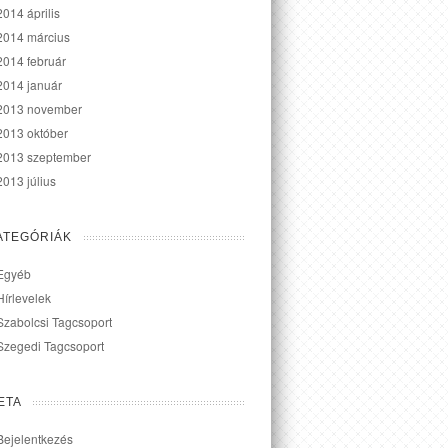
2014 április
2014 március
2014 február
2014 január
2013 november
2013 október
2013 szeptember
2013 július
ATEGÓRIÁK
Egyéb
Hírlevelek
Szabolcsi Tagcsoport
Szegedi Tagcsoport
ETA
Bejelentkezés