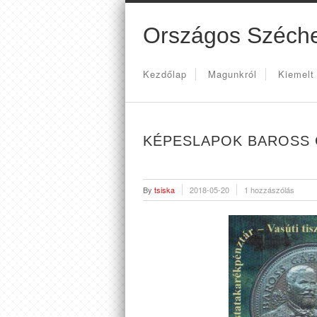
Országos Széche
Kezdőlap
Magunkról
Kiemelt
KÉPESLAPOK BAROSS 
By
tsiska
2018-05-20
1 hozzászólás