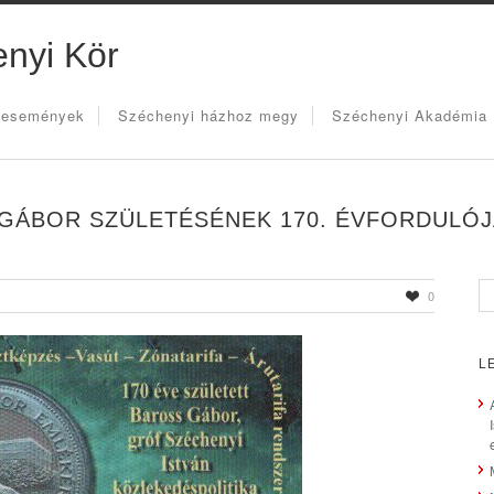
nyi Kör
 események
Széchenyi házhoz megy
Széchenyi Akadémia
GÁBOR SZÜLETÉSÉNEK 170. ÉVFORDULÓ
0
L