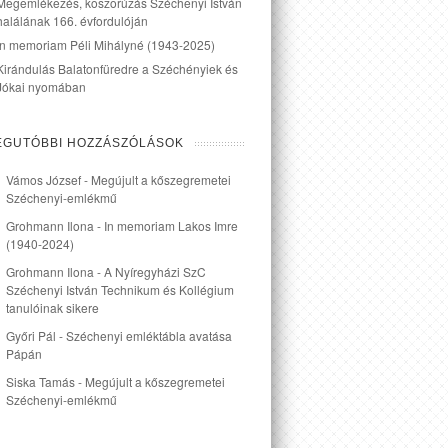
Megemlékezés, koszorúzás Széchenyi István
halálának 166. évfordulóján
In memoriam Péli Mihályné (1943-2025)
Kirándulás Balatonfüredre a Széchényiek és
Jókai nyomában
EGUTÓBBI HOZZÁSZÓLÁSOK
Vámos József
-
Megújult a kőszegremetei
Széchenyi-emlékmű
Grohmann Ilona
-
In memoriam Lakos Imre
(1940-2024)
Grohmann Ilona
-
A Nyíregyházi SzC
Széchenyi István Technikum és Kollégium
tanulóinak sikere
Győri Pál
-
Széchenyi emléktábla avatása
Pápán
Siska Tamás
-
Megújult a kőszegremetei
Széchenyi-emlékmű