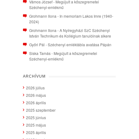
Vámos József
-
Megújult a kőszegremetei
Széchenyi-emlékmű
Grohmann Ilona
-
In memoriam Lakos Imre (1940-
2024)
Grohmann Ilona
-
A Nyíregyházi SzC Széchenyi
István Technikum és Kollégium tanulóinak sikere
Győri Pál
-
Széchenyi emléktábla avatása Pápán
Siska Tamás
-
Megújult a kőszegremetei
Széchenyi-emlékmű
ARCHÍVUM
2026 július
2026 május
2026 április
2025 szeptember
2025 június
2025 május
2025 április