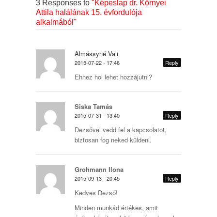
3 Responses to
"Képeslap dr. Környei
Attila halálának 15. évfordulója
alkalmából"
Almássyné Vali
2015-07-22 - 17:46
Reply
Ehhez hol lehet hozzájutni?
Siska Tamás
2015-07-31 - 13:40
Reply
Dezsővel vedd fel a kapcsolatot,
biztosan fog neked küldeni.
Grohmann Ilona
2015-09-13 - 20:45
Reply
Kedves Dezső!
Minden munkád értékes, amit