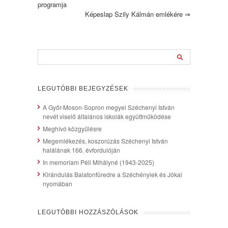
programja
Képeslap Szily Kálmán emlékére
⇒
LEGUTÓBBI BEJEGYZÉSEK
A Győr-Moson-Sopron megyei Széchenyi István
nevét viselő általános iskolák együttműködése
Meghívó közgyűlésre
Megemlékezés, koszorúzás Széchenyi István
halálának 166. évfordulóján
In memoriam Péli Mihályné (1943-2025)
Kirándulás Balatonfüredre a Széchényiek és Jókai
nyomában
LEGUTÓBBI HOZZÁSZÓLÁSOK