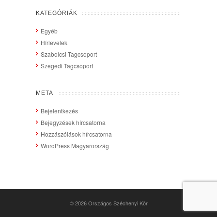
KATEGÓRIÁK
Egyéb
Hírlevelek
Szabolcsi Tagcsoport
Szegedi Tagcsoport
META
Bejelentkezés
Bejegyzések hírcsatorna
Hozzászólások hírcsatorna
WordPress Magyarország
© 2026
Országos Széchenyi Kör