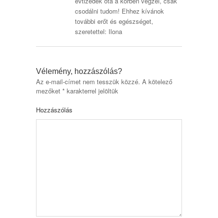
évtizedek óta a körben végzel, csak
csodálni tudom! Ehhez kívánok
további erőt és egészséget,
szeretettel: Ilona
Vélemény, hozzászólás?
Az e-mail-címet nem tesszük közzé.
A kötelező
mezőket
*
karakterrel jelöltük
Hozzászólás