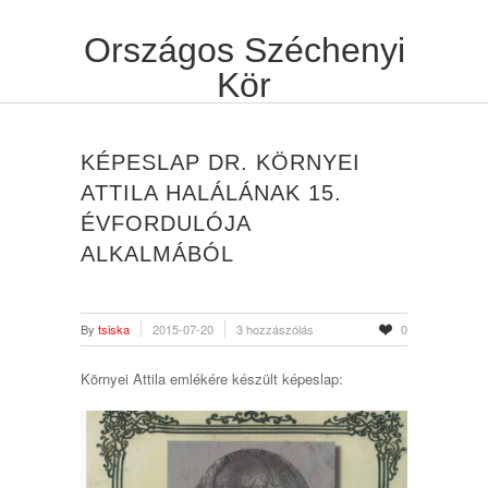
Országos Széchenyi
Kör
KÉPESLAP DR. KÖRNYEI
ATTILA HALÁLÁNAK 15.
ÉVFORDULÓJA
ALKALMÁBÓL
By
tsiska
2015-07-20
3 hozzászólás
0
Környei Attila emlékére készült képeslap: