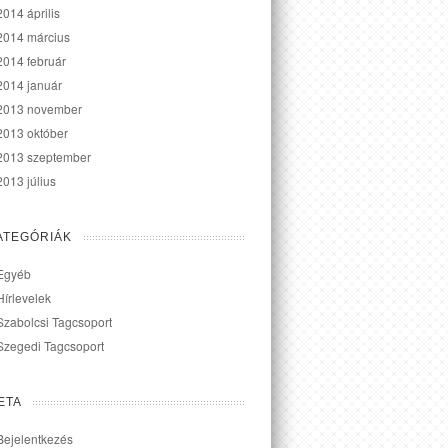
2014 április
2014 március
2014 február
2014 január
2013 november
2013 október
2013 szeptember
2013 július
ATEGÓRIÁK
Egyéb
Hírlevelek
Szabolcsi Tagcsoport
Szegedi Tagcsoport
ETA
Bejelentkezés