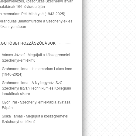
Megemlékezés, koszorúzás Széchenyi István
halálának 166. évfordulóján
In memoriam Péli Mihályné (1943-2025)
Kirándulás Balatonfüredre a Széchényiek és
Jókai nyomában
EGUTÓBBI HOZZÁSZÓLÁSOK
Vámos József
-
Megújult a kőszegremetei
Széchenyi-emlékmű
Grohmann Ilona
-
In memoriam Lakos Imre
(1940-2024)
Grohmann Ilona
-
A Nyíregyházi SzC
Széchenyi István Technikum és Kollégium
tanulóinak sikere
Győri Pál
-
Széchenyi emléktábla avatása
Pápán
Siska Tamás
-
Megújult a kőszegremetei
Széchenyi-emlékmű