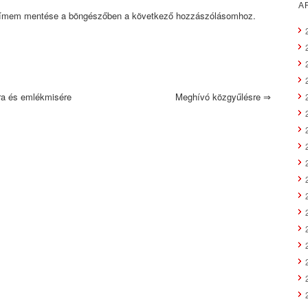
A
címem mentése a böngészőben a következő hozzászólásomhoz.
a és emlékmisére
Meghívó közgyűlésre
⇒