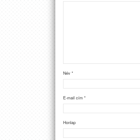
Név
*
E-mail cím
*
Honlap