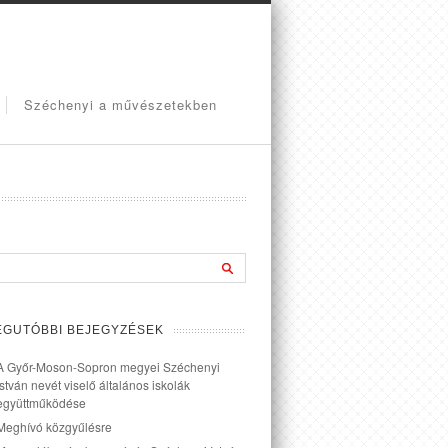
Széchenyi a művészetekben
EGUTÓBBI BEJEGYZÉSEK
A Győr-Moson-Sopron megyei Széchenyi
István nevét viselő általános iskolák
együttműködése
Meghívó közgyűlésre