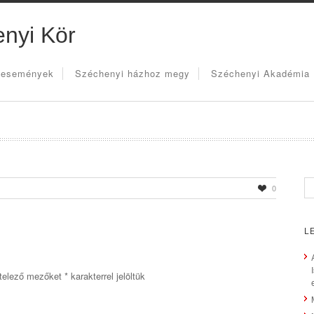
nyi Kör
 események
Széchenyi házhoz megy
Széchenyi Akadémia
0
L
telező mezőket
*
karakterrel jelöltük