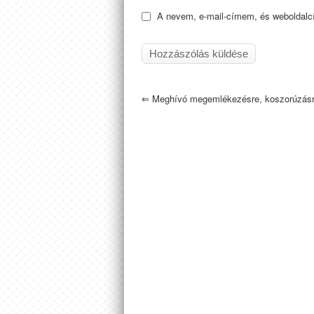
A nevem, e-mail-címem, és weboldal
⇐
Meghívó megemlékezésre, koszorúzásr