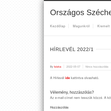
Országos Széche
Kezdőlap
Magunkról
Kiemelt
HÍRLEVÉL 2022/1
By
tsiska
2022-05-07
Nincs hozzászólás
A Hírlevél
ide
kattintva olvasható.
Vélemény, hozzászólás?
Az e-mail-címet nem tesszük közzé.
A kö
Hozzászólás