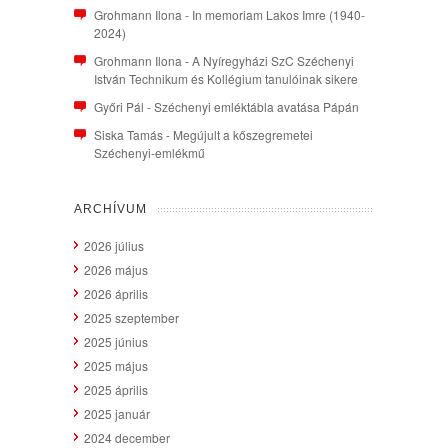
Grohmann Ilona
-
In memoriam Lakos Imre (1940-
2024)
Grohmann Ilona
-
A Nyíregyházi SzC Széchenyi
István Technikum és Kollégium tanulóinak sikere
Győri Pál
-
Széchenyi emléktábla avatása Pápán
Siska Tamás
-
Megújult a kőszegremetei
Széchenyi-emlékmű
ARCHÍVUM
2026 július
2026 május
2026 április
2025 szeptember
2025 június
2025 május
2025 április
2025 január
2024 december