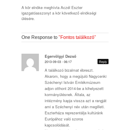
A kör elnöke meghívta Aczél Eszter
igazgatóasszonyt a kör következő elnökségi
ülésére.
One Response to
"Fontos találkozó"
Egervölgyi Dezső
2013-09-03 - 06:17
Reply
A találkozó bizalmat ébreszt.
Akarom, hogy a megújuló Nagycenki
Széchenyi István Emlékmúzeum
adjon otthont 2014-be a kihelyezett
kormányülésnek. Általa, az
intézmény kapja vissza azt a rangját
ami a Széchenyi név után megilleti.
Eszterháza reprezentálja kultúránk
Európához való szoros
kapcsolódását.