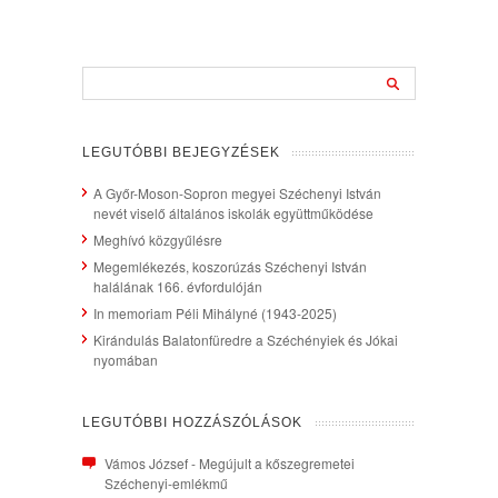
LEGUTÓBBI BEJEGYZÉSEK
A Győr-Moson-Sopron megyei Széchenyi István
nevét viselő általános iskolák együttműködése
Meghívó közgyűlésre
Megemlékezés, koszorúzás Széchenyi István
halálának 166. évfordulóján
In memoriam Péli Mihályné (1943-2025)
Kirándulás Balatonfüredre a Széchényiek és Jókai
nyomában
LEGUTÓBBI HOZZÁSZÓLÁSOK
Vámos József
-
Megújult a kőszegremetei
Széchenyi-emlékmű