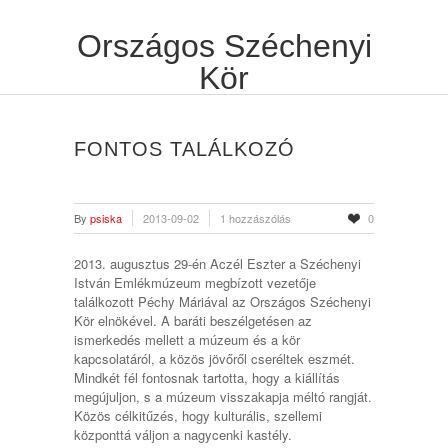
Országos Széchenyi
Kör
FONTOS TALÁLKOZÓ
By
psiska
2013-09-02
1 hozzászólás
0
2013. augusztus 29-én Aczél Eszter a Széchenyi
István Emlékmúzeum megbízott vezetője
találkozott Péchy Máriával az Országos Széchenyi
Kör elnökével. A baráti beszélgetésen az
ismerkedés mellett a múzeum és a kör
kapcsolatáról, a közös jövőről cseréltek eszmét.
Mindkét fél fontosnak tartotta, hogy a kiállítás
megújuljon, s a múzeum visszakapja méltó rangját.
Közös célkitűzés, hogy kulturális, szellemi
központtá váljon a nagycenki kastély.