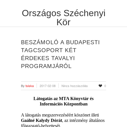
Országos Széchenyi
Kör
BESZÁMOLÓ A BUDAPESTI
TAGCSOPORT KÉT
ÉRDEKES TAVALYI
PROGRAMJÁRÓL
By
tsiska
2017-02-08
Nincs hozzászólás
0
Látogatás az MTA Könyvtár és
Információs Központban
A látogatás megszervezéséért köszönet illeti
Gaálné Kalydy Dórát
, az intézmény általános
főigazgató-helyettesét.