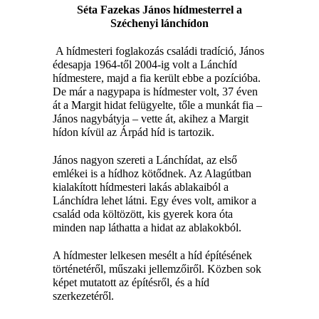
Séta Fazekas János hídmesterrel a
Széchenyi lánchídon
A hídmesteri foglakozás családi tradíció, János
édesapja 1964-től 2004-ig volt a Lánchíd
hídmestere, majd a fia került ebbe a pozícióba.
De már a nagypapa is hídmester volt, 37 éven
át a Margit hidat felügyelte, tőle a munkát fia –
János nagybátyja – vette át, akihez a Margit
hídon kívül az Árpád híd is tartozik.
János nagyon szereti a Lánchídat, az első
emlékei is a hídhoz kötődnek. Az Alagútban
kialakított hídmesteri lakás ablakaiból a
Lánchídra lehet látni. Egy éves volt, amikor a
család oda költözött, kis gyerek kora óta
minden nap láthatta a hidat az ablakokból.
A hídmester lelkesen mesélt a híd építésének
történetéről, műszaki jellemzőiről. Közben sok
képet mutatott az építésről, és a híd
szerkezetéről.