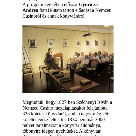
A program keretében először
Gyuricza
Andrea
fiatal kutató tartott előadást a Nemzeti
Casinoról és annak könyvtáráról.
Megtudtuk, hogy 1
827-ben Széchenyi István a
Nemzeti Casino megalapításakor felajánlotta
338 kötet
es
könyvtárát, amit a tagok még 250
kötettel egészítettek ki. 1834-ben már
3000
művet
tartalmazott a könyvtár állománya,
többnyire idegen nyelvűeket. A könyvtár