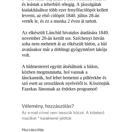
és leástak a teherbíró rétegig. A jászolgátak
kialakításához több ezer fenyőfacölöpöt kellett
leverni, az első cölöpöt 1840. július 28-án
verték le, és ez a munka 2 éven át tartott.
Az elkészült Lánchíd hivatalos átadására 1849.
november 20-án került sor. Széchenyi István
soha nem mehetett át az elkészült hídon, a híd
avatásakor már a döblingi gyógyintézet lakója
volt.
A hídmesterrel együtt átsétáltunk a hídon,
közben megmutatatta, hol vannak a
lánckamrák, hol lehet bemenni a pillérekbe és
szó esett az
oroszlánok nyelvéről is. Köszönjük
Fazekas Jánosnak az érdekes programot!
Vélemény, hozzászólás?
Az e-mail-címet nem tesszük közzé.
A kötelező
mezőket
*
karakterrel jelöltük
Hozzászólás