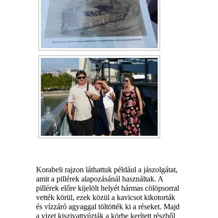
Korabeli rajzon láthattuk például a jászolgátat,
amit a pillérek alapozásánál használtak. A
pillérek előre kijelölt helyét hármas cölöpsorral
vették körül, ezek közül a kavicsot kikotorták
és vízzáró agyaggal töltötték ki a réseket. Majd
a vizet kiszivattyúzták a körbe kerített részből