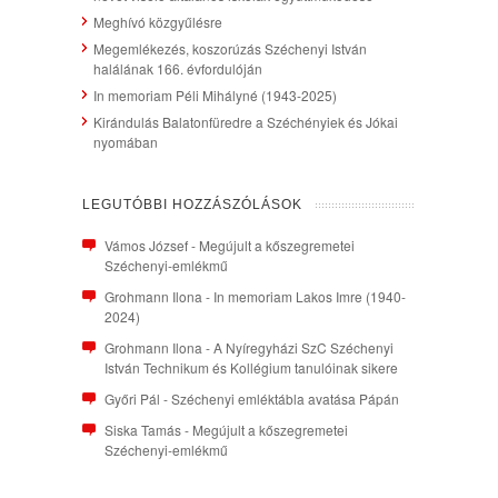
Meghívó közgyűlésre
Megemlékezés, koszorúzás Széchenyi István
halálának 166. évfordulóján
In memoriam Péli Mihályné (1943-2025)
Kirándulás Balatonfüredre a Széchényiek és Jókai
nyomában
LEGUTÓBBI HOZZÁSZÓLÁSOK
Vámos József
-
Megújult a kőszegremetei
Széchenyi-emlékmű
Grohmann Ilona
-
In memoriam Lakos Imre (1940-
2024)
Grohmann Ilona
-
A Nyíregyházi SzC Széchenyi
István Technikum és Kollégium tanulóinak sikere
Győri Pál
-
Széchenyi emléktábla avatása Pápán
Siska Tamás
-
Megújult a kőszegremetei
Széchenyi-emlékmű