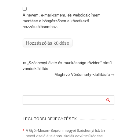
A nevem, e-mail-címem, és weboldalcímem
mentése a böngészőben a következő
hozzászólásomhoz.
⇐
„Széchenyi élete és munkássága röviden” című
vándorkiállítás
Meghívó Vörösmarty-kiállításra
⇒
LEGUTÓBBI BEJEGYZÉSEK
A Győr-Moson-Sopron megyei Széchenyi István
nevét viselő általános iskolák együttműködése