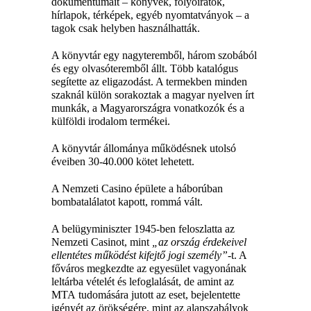
dokumentumait – könyvek, folyóiratok,
hírlapok, térképek, egyéb nyomtatványok – a
tagok
csak helyben használhatták.
A könyvtár egy nagyteremből, három szobából
és egy olvasóteremből állt. T
öbb
katalógus
segítette az eligazodást. A termekben minden
szaknál külön sorakoztak a
magyar nyelven
írt
munkák, a
Magyarországra vonatkozók
és a
külföldi irodalom
termékei.
A könyvtár állománya működésnek utolsó
éveiben
30-40.000 kötet lehetett.
A Nemzeti Casino épülete a háborúban
bombatalálatot kapott, rommá vált.
A
belügyminiszter
1945-ben feloszlatta
az
Nemzeti Casinot, mint
„az ország érdekeivel
ellentétes működést kifejtő jogi személy”-
t. A
főváros megkezdte az egyesület vagyonának
leltárba vételét és lefoglalását, de amint az
MTA
tudomására jutott az eset,
bejelentette
igényét az örökségére
, mint az alapszabályok