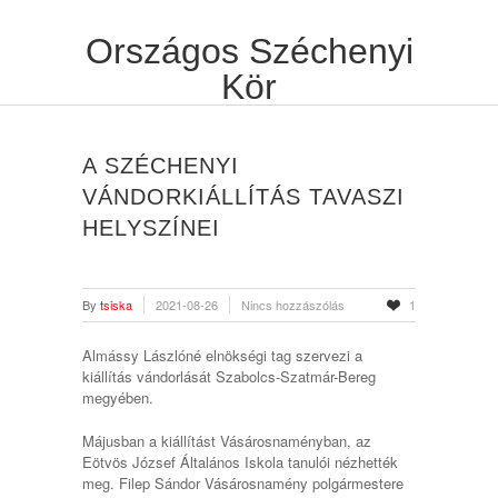
Országos Széchenyi
Kör
A SZÉCHENYI
VÁNDORKIÁLLÍTÁS TAVASZI
HELYSZÍNEI
By
tsiska
2021-08-26
Nincs hozzászólás
1
Almássy Lászlóné elnökségi tag szervezi a
kiállítás vándorlását Szabolcs-Szatmár-Bereg
megyében.
Májusban a kiállítást Vásárosnaményban, az
Eötvös József Általános Iskola tanulói nézhették
meg. Filep Sándor Vásárosnamény polgármestere