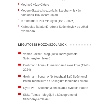
Meghívó közgyűlésre
Megemlékezés, koszorúzás Széchenyi István
halálának 166. évfordulóján
In memoriam Péli Mihályné (1943-2025)
Kirándulás Balatonfüredre a Széchényiek és Jókai
nyomában
LEGUTÓBBI HOZZÁSZÓLÁSOK
Vámos József
-
Megújult a kőszegremetei
Széchenyi-emlékmű
Grohmann Ilona
-
In memoriam Lakos Imre (1940-
2024)
Grohmann Ilona
-
A Nyíregyházi SzC Széchenyi
István Technikum és Kollégium tanulóinak sikere
Győri Pál
-
Széchenyi emléktábla avatása Pápán
Siska Tamás
-
Megújult a kőszegremetei
Széchenyi-emlékmű