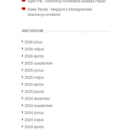
Győri Pál
-
Széchenyi emléktábla avatása Pápán
Siska Tamás
-
Megújult a kőszegremetei
Széchenyi-emlékmű
ARCHÍVUM
2026 július
2026 május
2026 április
2025 szeptember
2025 június
2025 május
2025 április
2025 január
2024 december
2024 szeptember
2024 június
2024 május
2024 április