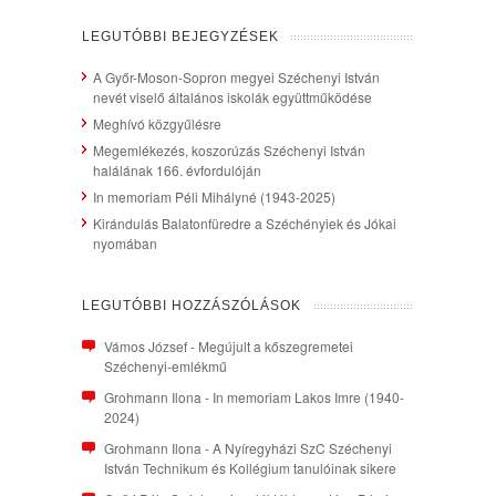
LEGUTÓBBI BEJEGYZÉSEK
A Győr-Moson-Sopron megyei Széchenyi István
nevét viselő általános iskolák együttműködése
Meghívó közgyűlésre
Megemlékezés, koszorúzás Széchenyi István
halálának 166. évfordulóján
In memoriam Péli Mihályné (1943-2025)
Kirándulás Balatonfüredre a Széchényiek és Jókai
nyomában
LEGUTÓBBI HOZZÁSZÓLÁSOK
Vámos József
-
Megújult a kőszegremetei
Széchenyi-emlékmű
Grohmann Ilona
-
In memoriam Lakos Imre (1940-
2024)
Grohmann Ilona
-
A Nyíregyházi SzC Széchenyi
István Technikum és Kollégium tanulóinak sikere