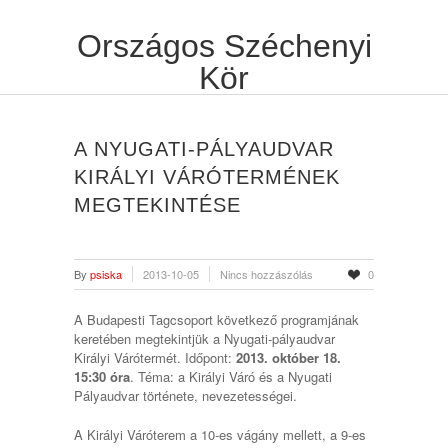
Országos Széchenyi
Kör
A NYUGATI-PÁLYAUDVAR
KIRÁLYI VÁRÓTERMÉNEK
MEGTEKINTÉSE
By
psiska
2013-10-05
Nincs hozzászólás
0
A Budapesti Tagcsoport következő programjának
keretében megtekintjük a Nyugati-pályaudvar
Királyi Várótermét. Időpont:
2013. október 18.
15:30 óra
. Téma: a Királyi Váró és a Nyugati
Pályaudvar története, nevezetességei.
A Királyi Váróterem a 10-es vágány mellett, a 9-es