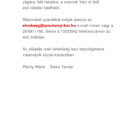
vágány felé haladva, a csarnok Váci út felé
eső oldalán található.
Részvételi szándékát kérjük jelezze az
elnokseg@szechenyi-kor.hu
e-mail címen vagy a
20/9411180, illetve a 13333942 telefonszámon az
esti órákban.
Az előadás után lehetőség lesz beszélgetésre
valamelyik közeli kávézóban.
Péchy Mária Siska Tamás